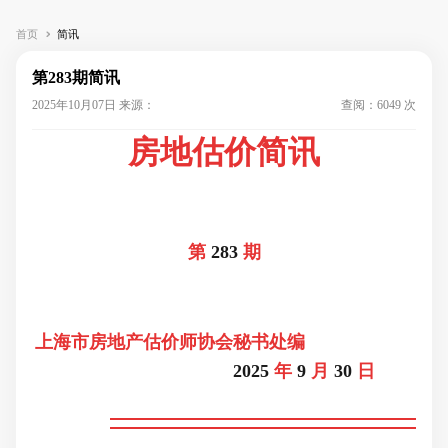
首页
简讯
第283期简讯
2025年10月07日 来源：
查阅：6049 次
房地估价简讯
第
283
期
上海市房地产估价师协会秘书处编
2025
年
9
月
30
日